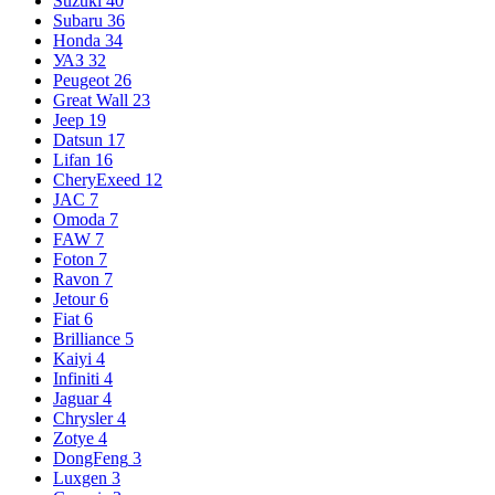
Suzuki
40
Subaru
36
Honda
34
УАЗ
32
Peugeot
26
Great Wall
23
Jeep
19
Datsun
17
Lifan
16
CheryExeed
12
JAC
7
Omoda
7
FAW
7
Foton
7
Ravon
7
Jetour
6
Fiat
6
Brilliance
5
Kaiyi
4
Infiniti
4
Jaguar
4
Chrysler
4
Zotye
4
DongFeng
3
Luxgen
3