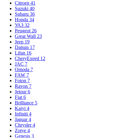
Citroen
41
Suzuki
40
Subaru
36
Honda
34
УАЗ
32
Peugeot
26
Great Wall
23
Jeep
19
Datsun
17
Lifan
16
CheryExeed
12
JAC
7
Omoda
7
FAW
7
Foton
7
Ravon
7
Jetour
6
Fiat
6
Brilliance
5
Kaiyi
4
Infiniti
4
Jaguar
4
Chrysler
4
Zotye
4
Genesis
3