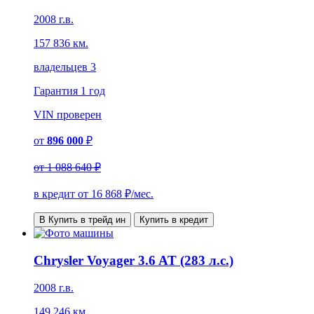
2008 г.в.
157 836 км.
владельцев 3
Гарантия
1 год
VIN
проверен
от
896 000
₽
от
1 088 640 ₽
в кредит от
16 868
₽/мес.
В Купить в трейд ин
Купить в кредит
Chrysler Voyager 3.6 AT (283 л.с.)
2008 г.в.
149 246 км.