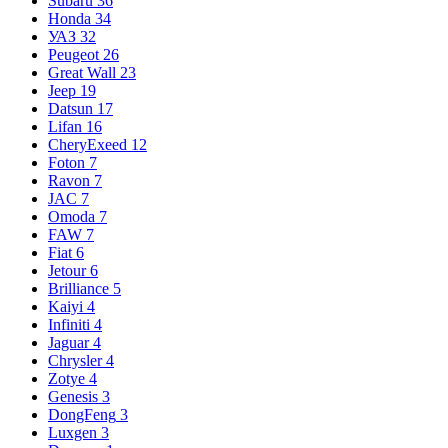
Subaru
36
Honda
34
УАЗ
32
Peugeot
26
Great Wall
23
Jeep
19
Datsun
17
Lifan
16
CheryExeed
12
Foton
7
Ravon
7
JAC
7
Omoda
7
FAW
7
Fiat
6
Jetour
6
Brilliance
5
Kaiyi
4
Infiniti
4
Jaguar
4
Chrysler
4
Zotye
4
Genesis
3
DongFeng
3
Luxgen
3