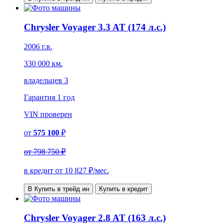
Chrysler Voyager 3.3 AT (174 л.с.)
2006 г.в.
330 000 км.
владельцев 3
Гарантия
1 год
VIN
проверен
от
575 100
₽
от
798 750 ₽
в кредит от
10 827
₽/мес.
В Купить в трейд ин
Купить в кредит
Chrysler Voyager 2.8 AT (163 л.с.)