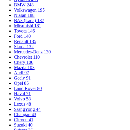
BMW
248
Volkswagen
195
Nissan
188
ВАЗ (Lada)
187
Mitsubishi
181
Toyota
146
Ford
140
Renault
135
Skoda
132
Mercedes-Benz
130
Chevrolet
110
Chery
106
Mazda
103
Audi
97
Geely
91
Opel
85
Land Rover
80
Haval
71
Volvo
58
Lexus
48
SsangYong
44
Changan
43
Citroen
41
Suzuki
40