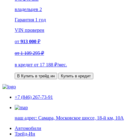
владельцев 2
Гарантия
1 год
VIN
проверен
от
913 000
₽
от
1 109 295 ₽
в кредит от
17 188
₽/мес.
В Купить в трейд ин
Купить в кредит
+7 (846) 267-73-91
наш адрес:
Самара, Московское шоссе, 18-й км, 10А
Автомобили
Трейд-Ин