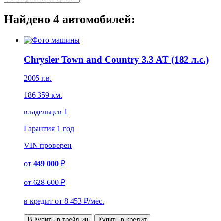
Найдено
4
автомобилей:
Chrysler Town and Country 3.3 AT (182 л.с.)
2005 г.в.
186 359 км.
владельцев 1
Гарантия
1 год
VIN
проверен
от
449 000
₽
от
628 600 ₽
в кредит от
8 453
₽/мес.
В Купить в трейд ин
Купить в кредит