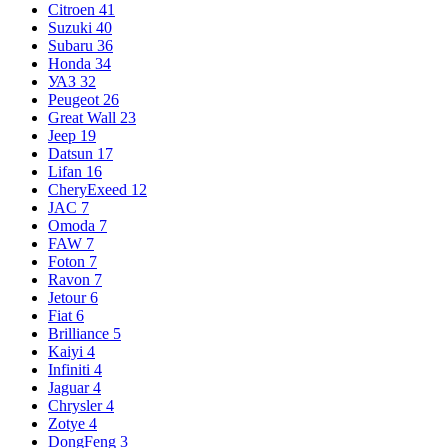
Citroen
41
Suzuki
40
Subaru
36
Honda
34
УАЗ
32
Peugeot
26
Great Wall
23
Jeep
19
Datsun
17
Lifan
16
CheryExeed
12
JAC
7
Omoda
7
FAW
7
Foton
7
Ravon
7
Jetour
6
Fiat
6
Brilliance
5
Kaiyi
4
Infiniti
4
Jaguar
4
Chrysler
4
Zotye
4
DongFeng
3