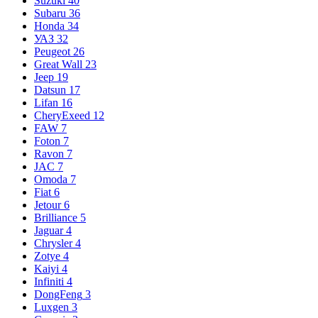
Suzuki
40
Subaru
36
Honda
34
УАЗ
32
Peugeot
26
Great Wall
23
Jeep
19
Datsun
17
Lifan
16
CheryExeed
12
FAW
7
Foton
7
Ravon
7
JAC
7
Omoda
7
Fiat
6
Jetour
6
Brilliance
5
Jaguar
4
Chrysler
4
Zotye
4
Kaiyi
4
Infiniti
4
DongFeng
3
Luxgen
3