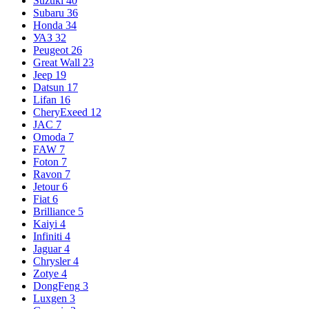
Suzuki
40
Subaru
36
Honda
34
УАЗ
32
Peugeot
26
Great Wall
23
Jeep
19
Datsun
17
Lifan
16
CheryExeed
12
JAC
7
Omoda
7
FAW
7
Foton
7
Ravon
7
Jetour
6
Fiat
6
Brilliance
5
Kaiyi
4
Infiniti
4
Jaguar
4
Chrysler
4
Zotye
4
DongFeng
3
Luxgen
3