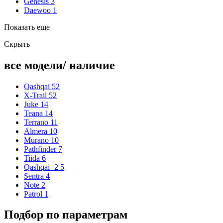
Genesis
3
Daewoo
1
Показать еще
Скрыть
все модели/ наличие
Qashqai
52
X-Trail
52
Juke
14
Teana
14
Terrano
11
Almera
10
Murano
10
Pathfinder
7
Tiida
6
Qashqai+2
5
Sentra
4
Note
2
Patrol
1
Подбор по параметрам