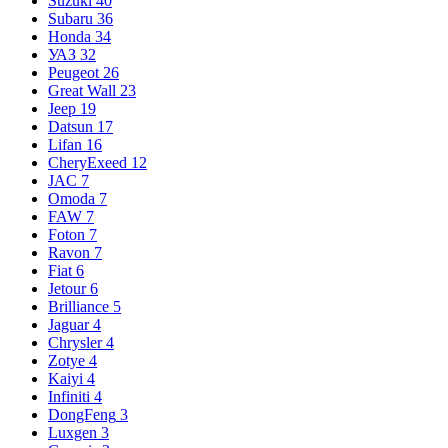
Suzuki
40
Subaru
36
Honda
34
УАЗ
32
Peugeot
26
Great Wall
23
Jeep
19
Datsun
17
Lifan
16
CheryExeed
12
JAC
7
Omoda
7
FAW
7
Foton
7
Ravon
7
Fiat
6
Jetour
6
Brilliance
5
Jaguar
4
Chrysler
4
Zotye
4
Kaiyi
4
Infiniti
4
DongFeng
3
Luxgen
3