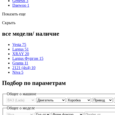
Genesis
3
Daewoo
1
Показать еще
Скрыть
все модели/ наличие
Vesta
75
Largus
51
XRAY
20
Largus Фургон
15
Granta
11
2121 (4x4)
10
Niva
5
Подбор по параметрам
Общее о машине
Общее о моделе