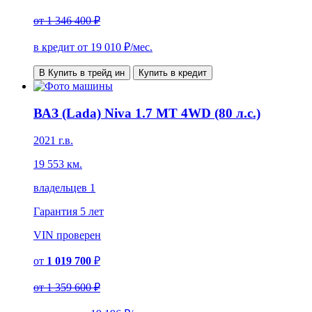
от
1 346 400 ₽
в кредит от
19 010
₽/мес.
В Купить в трейд ин
Купить в кредит
ВАЗ (Lada) Niva 1.7 MT 4WD (80 л.с.)
2021 г.в.
19 553 км.
владельцев 1
Гарантия
5 лет
VIN
проверен
от
1 019 700
₽
от
1 359 600 ₽