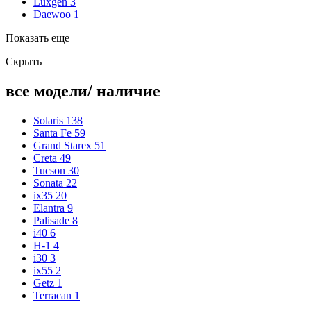
Luxgen
3
Daewoo
1
Показать еще
Скрыть
все модели/ наличие
Solaris
138
Santa Fe
59
Grand Starex
51
Creta
49
Tucson
30
Sonata
22
ix35
20
Elantra
9
Palisade
8
i40
6
H-1
4
i30
3
ix55
2
Getz
1
Terracan
1