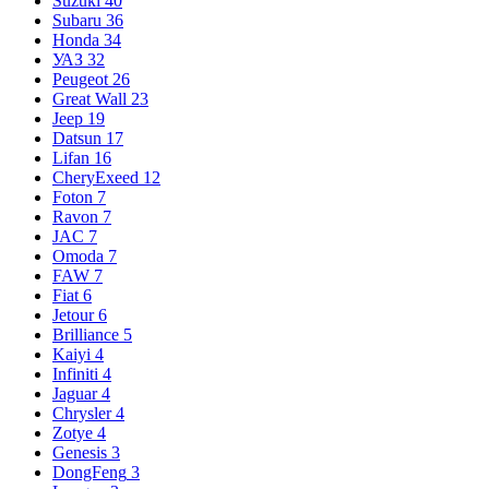
Suzuki
40
Subaru
36
Honda
34
УАЗ
32
Peugeot
26
Great Wall
23
Jeep
19
Datsun
17
Lifan
16
CheryExeed
12
Foton
7
Ravon
7
JAC
7
Omoda
7
FAW
7
Fiat
6
Jetour
6
Brilliance
5
Kaiyi
4
Infiniti
4
Jaguar
4
Chrysler
4
Zotye
4
Genesis
3
DongFeng
3