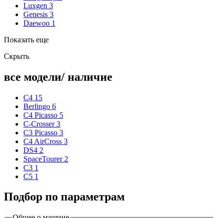
Luxgen
3
Genesis
3
Daewoo
1
Показать еще
Скрыть
все модели/ наличие
C4
15
Berlingo
6
C4 Picasso
5
C-Crosser
3
C3 Picasso
3
C4 AirCross
3
DS4
2
SpaceTourer
2
C3
1
C5
1
Подбор по параметрам
Общее о машине