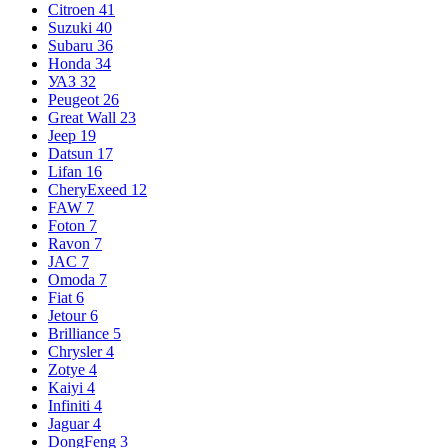
Citroen
41
Suzuki
40
Subaru
36
Honda
34
УАЗ
32
Peugeot
26
Great Wall
23
Jeep
19
Datsun
17
Lifan
16
CheryExeed
12
FAW
7
Foton
7
Ravon
7
JAC
7
Omoda
7
Fiat
6
Jetour
6
Brilliance
5
Chrysler
4
Zotye
4
Kaiyi
4
Infiniti
4
Jaguar
4
DongFeng
3