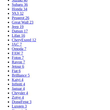
Suzuki
40
Subaru
36
Honda
34
УАЗ
32
Peugeot
26
Great Wall
23
Jeep
19
Datsun
17
Lifan
16
CheryExeed
12
JAC
7
Omoda
7
FAW
7
Foton
7
Ravon
7
Jetour
6
Fiat
6
Brilliance
5
Kaiyi
4
Infiniti
4
Jaguar
4
Chrysler
4
Zotye
4
DongFeng
3
Luxgen
3