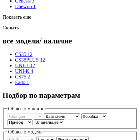
Genesis
3
Daewoo
1
Показать еще
Скрыть
все модели/ наличие
CS35
12
CS35PLUS
12
UNI-T
12
UNI-K
4
CS75
2
Eado
1
Подбор по параметрам
Общее о машине
Общее о моделе