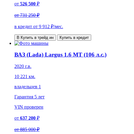
от
526 500
₽
от
731 250 ₽
в кредит от
9 912
₽/мес.
В Купить в трейд ин
Купить в кредит
ВАЗ (Lada) Largus 1.6 MT (106 л.с.)
2020 г.в.
10 221 км.
владельцев 1
Гарантия
5 лет
VIN
проверен
от
637 200
₽
от
885 000 ₽