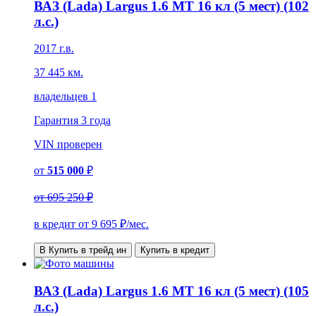
ВАЗ (Lada) Largus 1.6 MT 16 кл (5 мест) (102
л.с.)
2017 г.в.
37 445 км.
владельцев 1
Гарантия
3 года
VIN
проверен
от
515 000
₽
от
695 250 ₽
в кредит от
9 695
₽/мес.
В Купить в трейд ин
Купить в кредит
ВАЗ (Lada) Largus 1.6 MT 16 кл (5 мест) (105
л.с.)