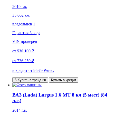
2019 г.в.
35 062 км.
владельцев 1
Гарантия
3 года
VIN
проверен
от
530 100
₽
от
736 250 ₽
в кредит от
9 979
₽/мес.
В Купить в трейд ин
Купить в кредит
ВАЗ (Lada) Largus 1.6 MT 8 кл (5 мест) (84
л.с.)
2014 г.в.