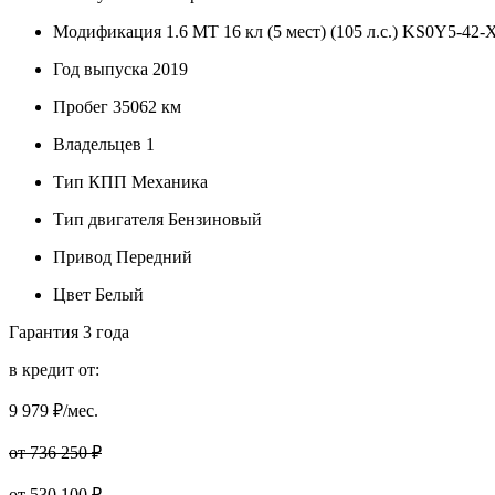
Модификация
1.6 MT 16 кл (5 мест) (105 л.с.) KS0Y5-42
Год выпуска
2019
Пробег
35062 км
Владельцев
1
Тип КПП
Механика
Тип двигателя
Бензиновый
Привод
Передний
Цвет
Белый
Гарантия
3 года
в кредит от:
9 979
₽/мес.
от 736 250 ₽
от
530 100
₽