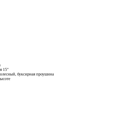
а
я 15"
колесный, буксирная проушина
высоте