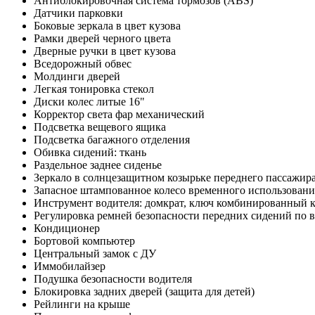
Антиблокировочная система тормозов (ABS)
Датчики парковки
Боковые зеркала в цвет кузова
Рамки дверей черного цвета
Дверные ручки в цвет кузова
Вседорожный обвес
Молдинги дверей
Легкая тонировка стекол
Диски колес литые 16"
Корректор света фар механический
Подсветка вещевого ящика
Подсветка багажного отделения
Обивка сидений: ткань
Раздельное заднее сиденье
Зеркало в солнцезащитном козырьке переднего пассажир
Запасное штампованное колесо временного использовани
Инструмент водителя: домкрат, ключ комбинированный 
Регулировка ремней безопасности передних сидений по 
Кондиционер
Бортовой компьютер
Центральный замок с ДУ
Иммобилайзер
Подушка безопасности водителя
Блокировка задних дверей (защита для детей)
Рейлинги на крыше