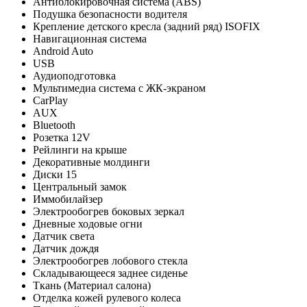
Антиблокировочная система (ABS)
Подушка безопасности водителя
Крепление детского кресла (задний ряд) ISOFIX
Навигационная система
Android Auto
USB
Аудиоподготовка
Мультимедиа система с ЖК-экраном
CarPlay
AUX
Bluetooth
Розетка 12V
Рейлинги на крыше
Декоративные молдинги
Диски 15
Центральный замок
Иммобилайзер
Электрообогрев боковых зеркал
Дневные ходовые огни
Датчик света
Датчик дождя
Электрообогрев лобового стекла
Складывающееся заднее сиденье
Ткань (Материал салона)
Отделка кожей рулевого колеса