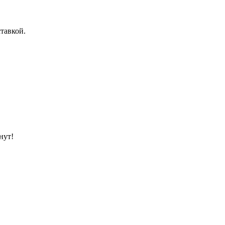
тавкой.
нут!