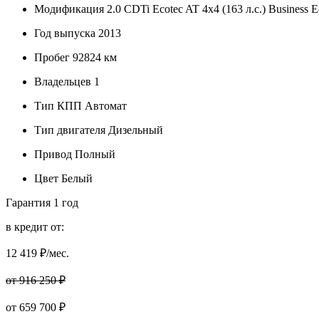
Модификация
2.0 CDTi Ecotec AT 4x4 (163 л.с.) Business E
Год выпуска
2013
Пробег
92824 км
Владельцев
1
Тип КПП
Автомат
Тип двигателя
Дизельный
Привод
Полный
Цвет
Белый
Гарантия
1 год
в кредит от:
12 419
₽/мес.
от 916 250 ₽
от
659 700
₽