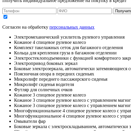
Получить индивидуальное предложение на покупку в кредит
Получит
Согласен на обработку
персональных данных
Электромеханический усилитель рулевого управления
Кожаное 4 спицевое рулевое колесо
Комплект такелажных сеток для багажного отделения
Кольца для крепления груза в багажном отделении
Электростеклоподъемники с функцией комфортного зак
Электропривод боковых зеркал
Боковые электрозеркала, автоматически затемняющиеся со
Поясничная опора в передних сиденьях
Микролифт переднего пассажирского сиденья
Микролифт сиденья водителя
Футляр для солнечных очков
Кожаное 3 спицевое рулевое колесо
Кожаное 3 спицевое рулевое колесо с управлением магни
Кожаное 3 спицевое рулевое колесо с управлением магни
Многофункциональное 4 спицевое рулевое колесо с упра
Многофункциональное 4 спицевое рулевое колесо с упра
Омыватели фар
Боковые зеркала с электроскладыванием, автоматически 