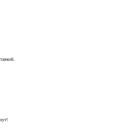
тавкой.
нут!