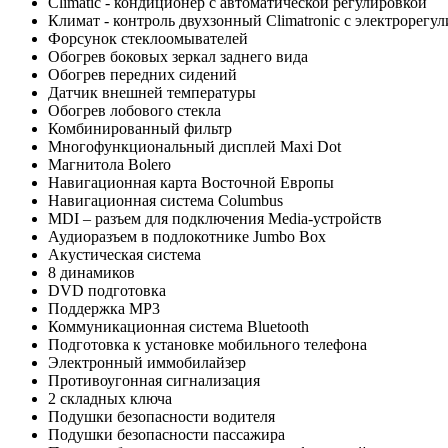
Climatic - кондиционер с автоматической регулировкой
Климат - контроль двухзонный Climatronic с электрорегу
Форсунок стеклоомывателей
Обогрев боковых зеркал заднего вида
Обогрев передних сидений
Датчик внешней температуры
Обогрев лобового стекла
Комбинированный фильтр
Многофункциональный дисплей Maxi Dot
Магнитола Bolero
Навигационная карта Восточной Европы
Навигационная система Columbus
MDI – разъем для подключения Media-устройств
Аудиоразъем в подлокотнике Jumbo Box
Акустическая система
8 динамиков
DVD подготовка
Поддержка MP3
Коммуникационная система Bluetooth
Подготовка к установке мобильного телефона
Электронный иммобилайзер
Противоугонная сигнализация
2 складных ключа
Подушки безопасности водителя
Подушки безопасности пассажира