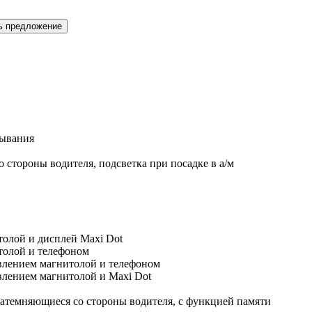
ь предложение
рывания
 стороны водителя, подсветка при посадке в а/м
толой и дисплей Maxi Dot
толой и телефоном
влением магнитолой и телефоном
влением магнитолой и Maxi Dot
затемняющиеся со стороны водителя, с функцией памяти