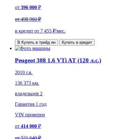
от
396 000
₽
от
498 960 ₽
в кредит от
7 455
₽/мес.
В Купить в трейд ин
Купить в кредит
Peugeot 308 1.6 VTi AT (120 л.с.)
2010 г.в.
136 373 км.
владельцев 2
Гарантия
1 год
VIN
проверен
от
414 000
₽
от
521 640 ₽