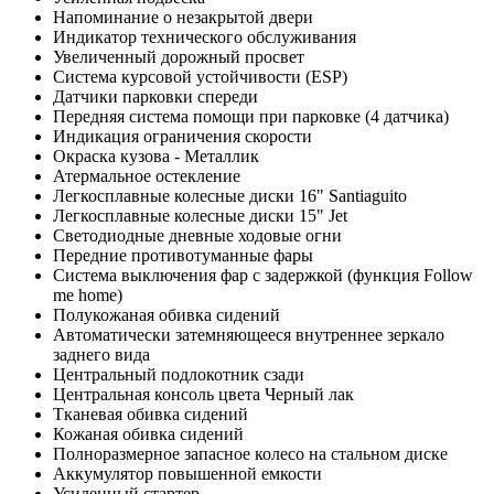
Напоминание о незакрытой двери
Индикатор технического обслуживания
Увеличенный дорожный просвет
Система курсовой устойчивости (ESP)
Датчики парковки спереди
Передняя система помощи при парковке (4 датчика)
Индикация ограничения скорости
Окраска кузова - Металлик
Атермальное остекление
Легкосплавные колесные диски 16" Santiaguito
Легкосплавные колесные диски 15" Jet
Светодиодные дневные ходовые огни
Передние противотуманные фары
Система выключения фар с задержкой (функция Follow
me home)
Полукожаная обивка сидений
Автоматически затемняющееся внутреннее зеркало
заднего вида
Центральный подлокотник сзади
Центральная консоль цвета Черный лак
Тканевая обивка сидений
Кожаная обивка сидений
Полноразмерное запасное колесо на стальном диске
Аккумулятор повышенной емкости
Усиленный стартер