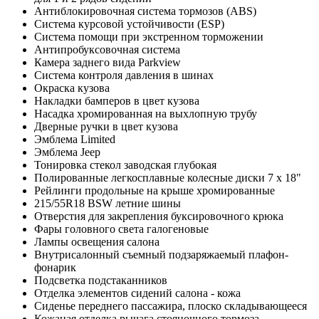
Антиблокировочная система тормозов (ABS)
Система курсовой устойчивости (ESP)
Система помощи при экстренном торможении
Антипробуксовочная система
Камера заднего вида Parkview
Система контроля давления в шинах
Окраска кузова
Накладки бамперов в цвет кузова
Насадка хромированная на выхлопную трубу
Дверные ручки в цвет кузова
Эмблема Limited
Эмблема Jeep
Тонировка стекол заводская глубокая
Полированные легкосплавные колесные диски 7 х 18"
Рейлинги продольные на крыше хромированные
215/55R18 BSW летние шины
Отверстия для закрепления буксировочного крюка
Фары головного света галогеновые
Лампы освещения салона
Внутрисалонный съемный подзаряжаемый плафон-
фонарик
Подсветка подстаканников
Отделка элементов сидений салона - кожа
Сиденье переднего пассажира, плоско складывающееся
Кожаная отделка рычага стояночного тормоза