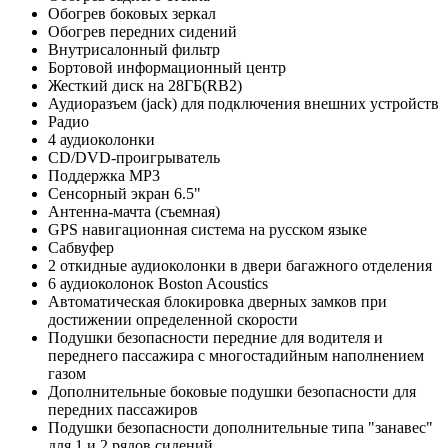
Обогрев боковых зеркал
Обогрев передних сидений
Внутрисалонный фильтр
Бортовой информационный центр
Жесткий диск на 28ГБ(RB2)
Аудиоразъем (jack) для подключения внешних устройств
Радио
4 аудиоколонки
CD/DVD-проигрыватель
Поддержка MP3
Сенсорный экран 6.5"
Антенна-мачта (съемная)
GPS навигационная система на русском языке
Сабвуфер
2 откидные аудиоколонки в двери багажного отделения
6 аудиоколонок Boston Acoustics
Автоматическая блокировка дверных замков при
достижении определенной скорости
Подушки безопасности передние для водителя и
переднего пассажира с многостадийным наполнением
газом
Дополнительные боковые подушки безопасности для
передних пассажиров
Подушки безопасности дополнительные типа "занавес"
для 1 и 2 рядов сидений