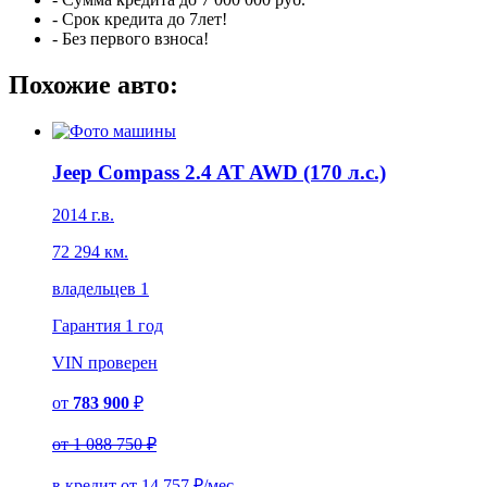
- Срок кредита до 7лет!
- Без первого взноса!
Похожие авто:
Jeep Compass 2.4 AT AWD (170 л.с.)
2014 г.в.
72 294 км.
владельцев 1
Гарантия
1 год
VIN
проверен
от
783 900
₽
от
1 088 750 ₽
в кредит от
14 757
₽/мес.