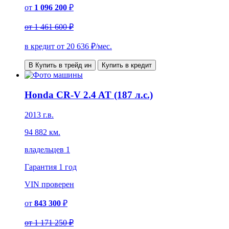
от
1 096 200
₽
от
1 461 600 ₽
в кредит от
20 636
₽/мес.
В Купить в трейд ин
Купить в кредит
Honda CR-V 2.4 AT (187 л.с.)
2013 г.в.
94 882 км.
владельцев 1
Гарантия
1 год
VIN
проверен
от
843 300
₽
от
1 171 250 ₽