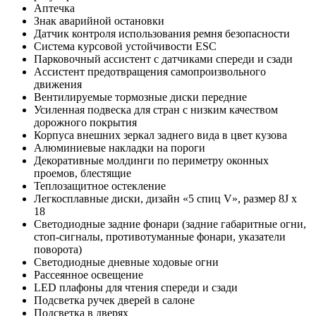
Аптечка
Знак аварийной остановки
Датчик контроля использования ремня безопасности
Система курсовой устойчивости ESC
Парковочный ассистент с датчиками cпереди и сзади
Ассистент предотвращения самопроизвольного
движения
Вентилируемые тормозные диски передние
Усиленная подвеска для стран с низким качеством
дорожного покрытия
Корпуса внешних зеркал заднего вида в цвет кузова
Алюминиевые накладки на пороги
Декоративные молдинги по периметру оконных
проемов, блестящие
Теплозащитное остекление
Легкосплавные диски, дизайн «5 спиц V», размер 8J x
18
Светодиодные задние фонари (задние габаритные огни,
стоп-сигналы, противотуманные фонари, указатели
поворота)
Светодиодные дневные ходовые огни
Рассеянное освещение
LED плафоны для чтения спереди и сзади
Подсветка ручек дверей в салоне
Подсветка в дверях