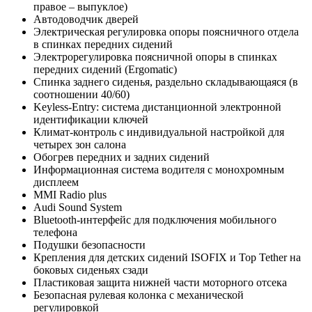
правое – выпуклое)
Автодоводчик дверей
Электрическая регулировка опоры поясничного отдела
в спинках передних сидений
Электрорегулировка поясничной опоры в спинках
передних сидений (Ergomatic)
Спинка заднего сиденья, раздельно складывающаяся (в
соотношении 40/60)
Keyless-Entry: система дистанционной электронной
идентификации ключей
Климат-контроль с индивидуальной настройкой для
четырех зон салона
Обогрев передних и задних сидений
Информационная система водителя с монохромным
дисплеем
MMI Radio plus
Audi Sound System
Bluetooth-интерфейс для подключения мобильного
телефона
Подушки безопасности
Крепления для детских сидений ISOFIX и Top Tether на
боковых сиденьях сзади
Пластиковая защита нижней части моторного отсека
Безопасная рулевая колонка с механической
регулировкой