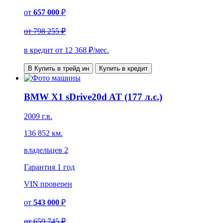
от
657 000
₽
от
798 255 ₽
в кредит от
12 368
₽/мес.
В Купить в трейд ин
Купить в кредит
BMW X1 sDrive20d AT (177 л.с.)
2009 г.в.
136 852 км.
владельцев 2
Гарантия
1 год
VIN
проверен
от
543 000
₽
от
659 745 ₽