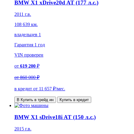
BMW X1 xDrive20d AT (177 л.с.)
2011 г.в.
108 639 км.
владельцев 1
Гарантия
1 год
VIN
проверен
от
619 200
₽
от
860 000 ₽
в кредит от
11 657
₽/мес.
В Купить в трейд ин
Купить в кредит
BMW X1 sDrive18i AT (150 л.с.)
2015 г.в.