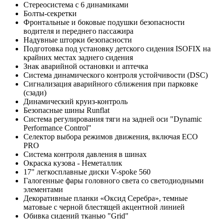
Стереосистема с 6 динамиками
Болты-секретки
Фронтальные и боковые подушки безопасности
водителя и переднего пассажира
Надувные шторки безопасности
Подготовка под установку детского сидения ISOFIX на
крайних местах заднего сидения
Знак аварийной остановки и аптечка
Система динамического контроля устойчивости (DSC)
Сигнализация аварийного сближения при парковке
(сзади)
Динамический круиз-контроль
Безопасные шины Runflat
Система регулирования тяги на задней оси "Dynamic
Performance Control"
Селектор выбора режимов движения, включая ECO
PRO
Система контроля давления в шинах
Окраска кузова - Неметаллик
17" легкосплавные диски V-spoke 560
Галогенные фары головного света со светодиодными
элементами
Декоративные планки «Оксид Серебра», темные
матовые с черной блестящей акцентной линией
Обивка сидений тканью "Grid"