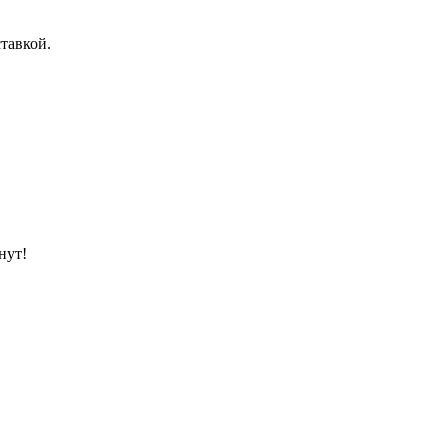
тавкой.
нут!