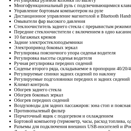
Регулировка рулевой колонки по вылету
Многофункциональный руль c подсвечивающимися кла
Управление бортовым компьютером на руле
Дистанционное управление магнитолой и Bluetooth Hands-
Омыватели фар высокого давления
Стеклоочиститель заднего стекла с прерывистым режимо
Передние стеклоочистители с включением в одно касани
10 багажных крюков
Задние электростеклоподъемники
Электропривод боковых зеркал
Регулировка поясничного упора сиденья водителя
Регулировка высоты сиденья водителя
Ручная регулировка передних сидений
Сиденье второго ряда, складываемое в пропорции 40/20/4
Регулируемые спинки задних сидений по наклону
Регулируемые подголовники передних и задних сидений
Климат-контроль
Обогрев заднего стекла
Обогрев боковых зеркал
Обогрев передних сидений
Воздуховоды для задних пассажиров: зона стоп и поясная 
Противопылевый фильтр
Перчаточный ящик с подогревом и охлаждением
Бортовой компьютер (термометр, часы, расход топлива, од
Разъемы для подключения внешних USB-носителей и iPo