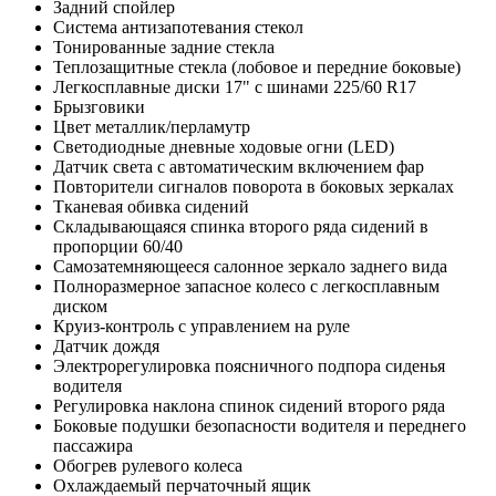
Задний спойлер
Система антизапотевания стекол
Тонированные задние стекла
Теплозащитные стекла (лобовое и передние боковые)
Легкосплавные диски 17" с шинами 225/60 R17
Брызговики
Цвет металлик/перламутр
Светодиодные дневные ходовые огни (LED)
Датчик света с автоматическим включением фар
Повторители сигналов поворота в боковых зеркалах
Тканевая обивка сидений
Складывающаяся спинка второго ряда сидений в
пропорции 60/40
Самозатемняющееся салонное зеркало заднего вида
Полноразмерное запасное колесо с легкосплавным
диском
Круиз-контроль с управлением на руле
Датчик дождя
Электрорегулировка поясничного подпора сиденья
водителя
Регулировка наклона спинок сидений второго ряда
Боковые подушки безопасности водителя и переднего
пассажира
Обогрев рулевого колеса
Охлаждаемый перчаточный ящик