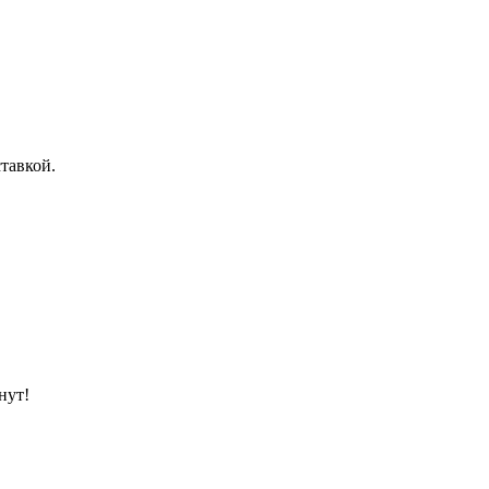
тавкой.
нут!