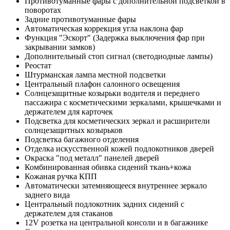
Противотуманные фары с дополнительной подсветкой в
поворотах
Задние противотуманные фары
Автоматическая коррекция угла наклона фар
Функция "Эскорт" (Задержка выключения фар при
закрывании замков)
Дополнительный стоп сигнал (светодиодные лампы)
Реостат
Штурманская лампа местной подсветки
Центральный плафон салонного освещения
Солнцезащитные козырьки водителя и переднего
пассажира с косметическими зеркалами, крышечками и
держателем для карточек
Подсветка для косметических зеркал и расширители
солнцезащитных козырьков
Подсветка багажного отделения
Отделка искусственной кожей подлокотников дверей
Окраска "под металл" панелей дверей
Комбинированная обивка сидений ткань+кожа
Кожаная ручка КПП
Автоматически затемняющееся внутреннее зеркало
заднего вида
Центральный подлокотник задних сидений с
держателем для стаканов
12V розетка на центральной консоли и в багажнике