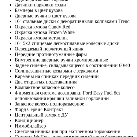
Датчики парковки сзади
Бамперы в цвет кузова
Дверные ручки в цвет кузова
16" стальные диски с декоративными колпаками Trend
Окраска кузова Candy Red
Окраска кузова Frozen White
Окраска кузова металлик
16" 5х2-спицевые легкосплавные колесные диски
Освещаемый перчаточный ящик
Передние противотуманные фары
Внутренние дверные ручки хромированные
Заднее сиденье, складывающееся в соотношении 60/40
Солнцезащитные козырьки с зеркалами
Карманы на спинках передних сидений
Два открытых подстаканника
Компактное запасное колесо
Фирменная система дозаправки Ford Easy Fuel без
использования крышки заливной горловины
Запасное колесо полноразмерное
Форд Сервис Контракт
Центральный замок с ДУ
Кондиционер
Иммобилайзер
Световая индикация при экстренном торможении
Система MyKey - программируемый ключ безопасности