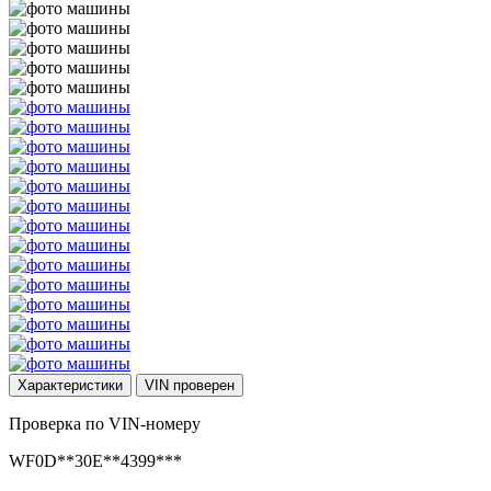
Характеристики
VIN
проверен
Проверка по VIN-номеру
WF0D**30E**4399***