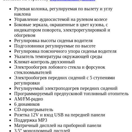
Рулевая колонка, регулируемая по вылету и углу
наклона
Управление аудиосистемой на рулевом колесе
Боковые зеркала, окрашенные в цвет кузова, с
индикатором поворота, электрорегулировкой и
обогревом
Регулировка высоты сиденья водителя
Подголовники регулируемые по высоте
Регулировка поясничного упора сиденья водителя
Указатель температуры окружающей среды
Климат-контроль двухзонный
Электрообогрев лобового стекла и форсунок
стеклоомывателей
Электрообогрев передних сидений с 5 ступенями
регулировки
Регулируемый электроподогрев передних сидений
Программируемый предпусковой топливный отопитель
AM/FM-радио
6 динамиков
CD-проигрыватель
Розетка 12V и вход USB на передней панели
Поддержка MP3
Матричный дисплей на приборной панели
3.5" монохромный дисплей